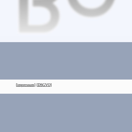
[
impressum
]
[
DSGVO
]